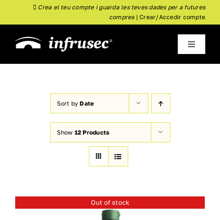
Skip
Crea el teu compte i guarda les teves dades per a futures
compres
|
Crear/Accedir compte
to
content
Toggle
Navigati
inici
Empresa
Sort by
Date
Show
12 Products
Almoster
Nou
Botiga
Actualitat
Out of stock