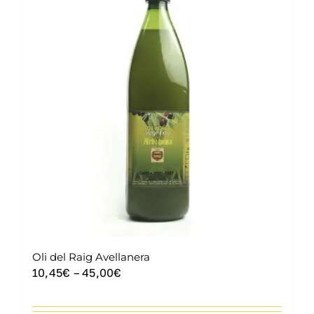
Contacte
Cistella
Oli del Raig Avellanera
Interval
10,45
€
–
45,00
€
de
preus: