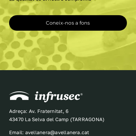
la
pàgina
del
Coneix-nos a fons
producte
Adreça: Av. Fraternitat, 6
43470 La Selva del Camp (TARRAGONA)
Email: avellanera@avellanera.cat