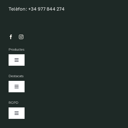
Telèfon: +34 977 844 274
Productes
Toggle
Navigation
Fruits secs
Destacats
Toggle
Olis
Navigation
Empresa
RGPD
Licors
Toggle
Actualitat
Navigation
Avís legal