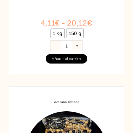
Rango
4,11
€
-
20,12
€
de
1 kg
150 g

precios:
desde
Avellana
grano
4,11€
Añadir al carrito
cruda
hasta
cantidad
20,12€
Avellana Tostada