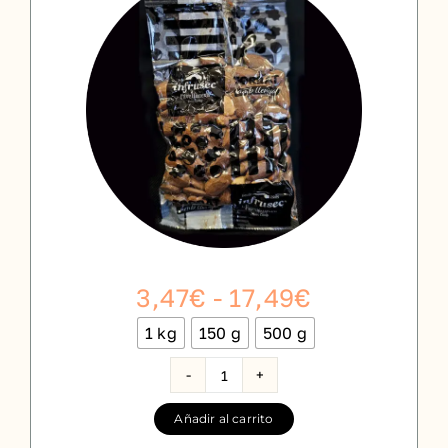
Rango
3,47
€
-
17,49
€
de
1 kg
150 g
500 g

precios:
desde
Almendra
tostada
3,47€
Añadir al carrito
cantidad