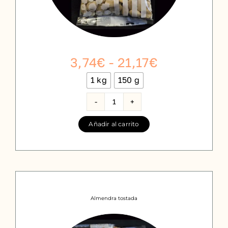
Rango
3,74
€
-
21,17
€
de
1 kg
150 g

precios:
desde
Almendra
marcona
3,74€
Añadir al carrito
cruda
hasta
cantidad
21,17€
Almendra tostada