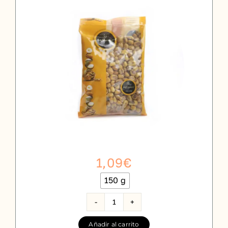
1,09
€
150 g

Maíz
frito
Añadir al carrito