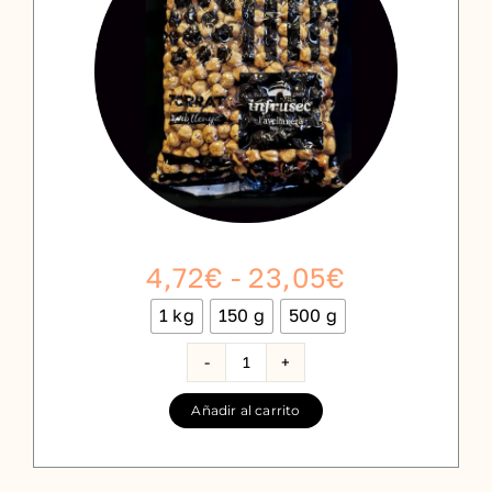
Rango
4,72
€
-
23,05
€
de
1 kg
150 g
500 g

precios:
desde
Avellana
Tostada
4,72€
Añadir al carrito
cantidad
hasta
23,05€