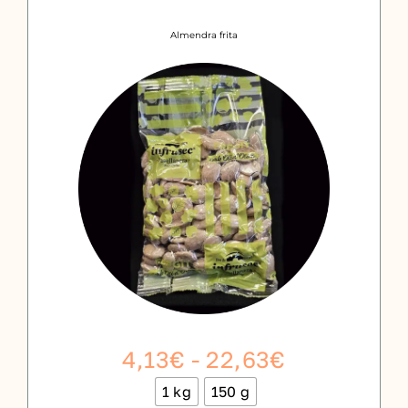
Contacto
Almendra frita
Carro
Rango
4,13
€
-
22,63
€
de
1 kg
150 g
