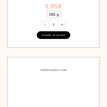
3,85
€
150 g

Anacardo
cantidad
Añadir al carrito
Avellana grano cruda