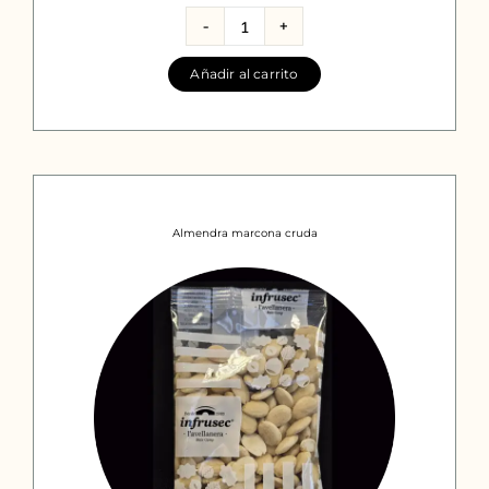
precios:
desde
Almendra
frita
4,13€
Añadir al carrito
cantidad
hasta
22,63€
Almendra marcona cruda