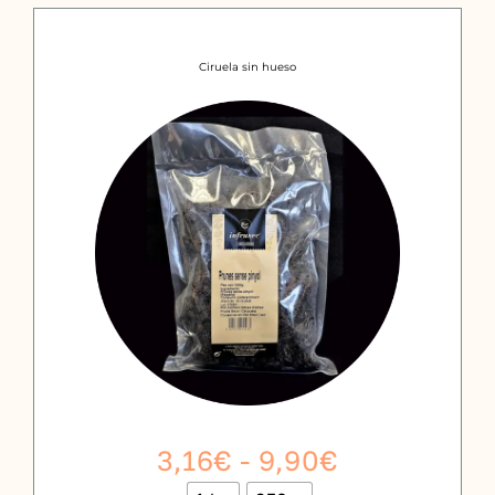
Ciruela sin hueso
Rango
3,16
€
-
9,90
€
de