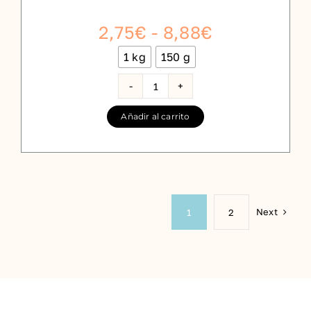
Rango
2,75
€
-
8,88
€
de
1 kg
150 g

precios:
desde
Mix
Infrusec
2,75€
Añadir al carrito
cantidad
hasta
8,88€
Next
1
2