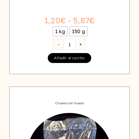
Rango
1,20
€
-
5,87
€
de
1 kg
150 g

precios:
desde
Cacahuete
frito
1,20€
Añadir al carrito
cantidad
hasta
5,87€
Ciruela con hueso