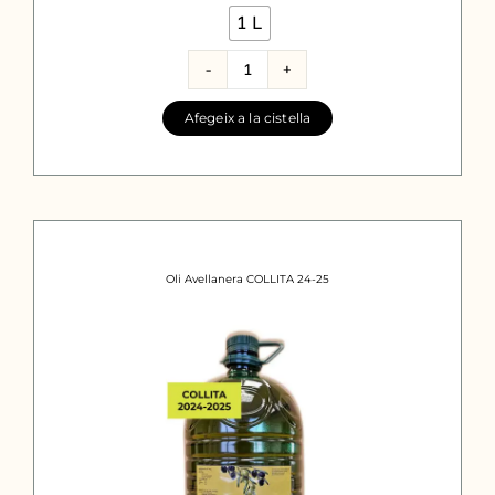
1 L

quantitat
de
Afegeix a la cistella
Vermut
d'avellana
Avellanut
1L
Oli Avellanera COLLITA 24-25