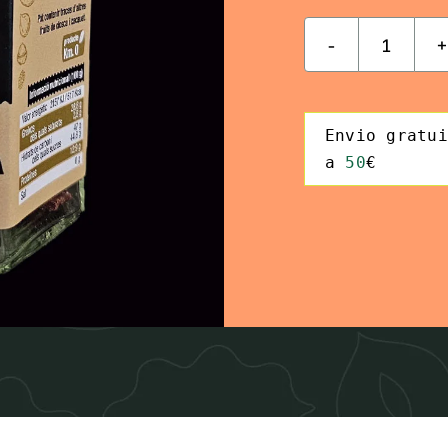
Almen
garrap
cantid
Syntax
Envio gratui
Highlighter
a 
50
€