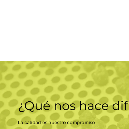
hasta
24,31€
¿Qué nos hace dif
La calidad es nuestro compromiso