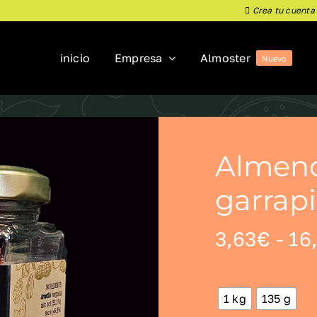
Crea tu cuenta
inicio
Empresa
Almoster
Nuevo
Almen
garrap
3,63
€
-
16
1 kg
135 g