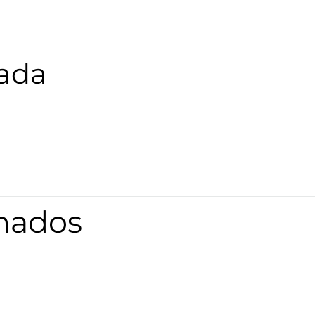
ada
onados