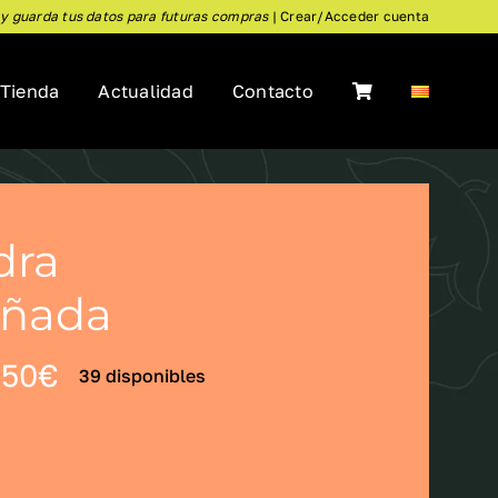
 y guarda tus datos para futuras compras
|
Crear/Acceder cuenta
Tienda
Actualidad
Contacto
dra
iñada
Rango
,50
€
39 disponibles
de

precios:
desde