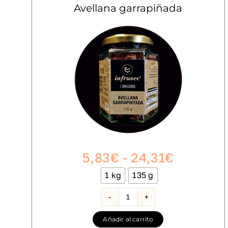
Avellana garrapiñada
Rango
5,83
€
-
24,31
€
de
1 kg
135 g

precios:
desde
Avellana
garrapiñada
5,83€
Añadir al carrito
cantidad