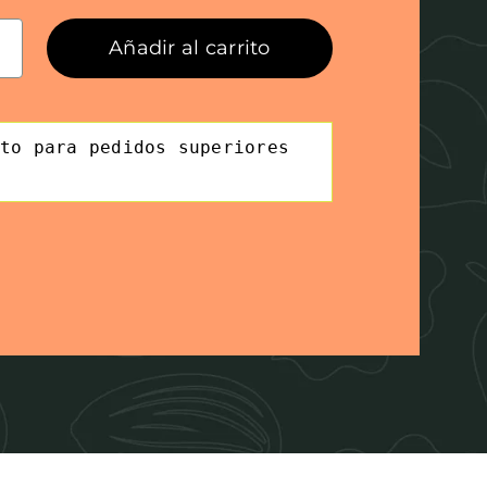
3,63€
hasta
Añadir al carrito
dra
16,50€
iñada
ad
to para pedidos superiores 