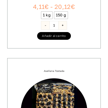
Rango
4,11
€
-
20,12
€
de
1 kg
150 g

precios:
desde
Avellana
grano
4,11€
Añadir al carrito
cruda
hasta
cantidad
20,12€
Avellana Tostada