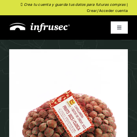
Skip
Crea tu cuenta y guarda tus datos para futuras compras
|
Crear/Acceder cuenta
to
content
Toggle
Navigati
inicio
Empresa
Almoster
Nuevo
Tienda
Actualidad