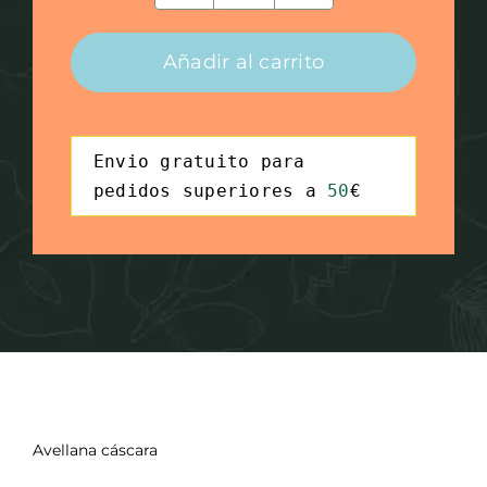
cáscara
cantidad
Añadir al carrito
Syntax
Envio gratuito para 
Highlighter
pedidos superiores a 
50
€
Avellana cáscara