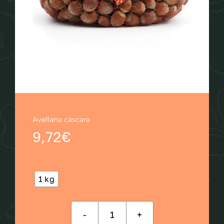
Contacto
Carro
Avellana cáscara
9,72
€

1 kg
Avellana