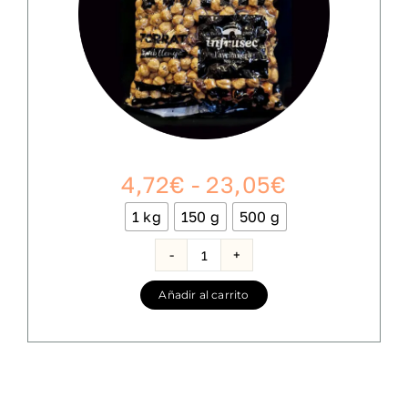
Rango
4,72
€
-
23,05
€
de
1 kg
150 g
500 g

precios:
desde
Avellana
Tostada
4,72€
Añadir al carrito
cantidad
hasta
23,05€