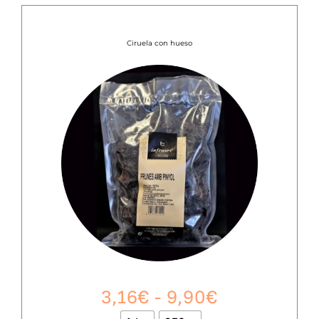
Ciruela con hueso
Rango
3,16
€
-
9,90
€
de