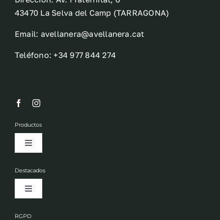
43470 La Selva del Camp (TARRAGONA)
Email: avellanera@avellanera.cat
Teléfono: +34 977 844 274
Productos
Toggle
Navigation
Frutos secos
Destacados
Toggle
Aceites
Navigation
Empresa
RGPD