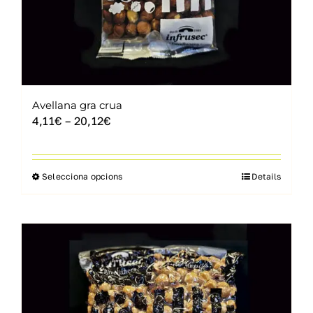
del
producte
Avellana gra crua
Interval
4,11
€
–
20,12
€
de
preus:
4,11€
Selecciona opcions
Details
Aquest
a
producte
20,12€
té
diverses
variants.
Les
opcions
es