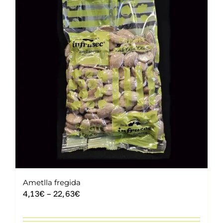
Contacte
Cistella
Ametlla fregida
Interval
4,13
€
–
22,63
€
de
preus: