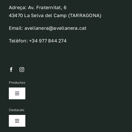
Adreça: Av. Fraternitat, 6
43470 La Selva del Camp (TARRAGONA)
Email: avellanera@avellanera.cat
Telèfon: +34 977 844 274
Productes
Toggle
Navigation
Fruits secs
Destacats
Toggle
Olis
Navigation