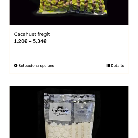
Cacahuet fregit
Interval
1,20
€
–
5,34
€
de
preus:
1,20€
Selecciona opcions
Details
Aquest
a
producte
5,34€
té
diverses
variants.
Les
opcions
es
poden