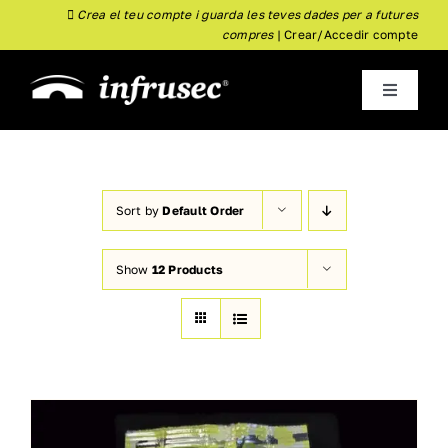
Skip
Crea el teu compte i guarda les teves dades per a futures
compres
|
Crear/Accedir compte
to
content
Toggle
Navigati
inici
Empresa
Sort by
Default Order
Show
12 Products
Almoster
Nou
Botiga
Actualitat