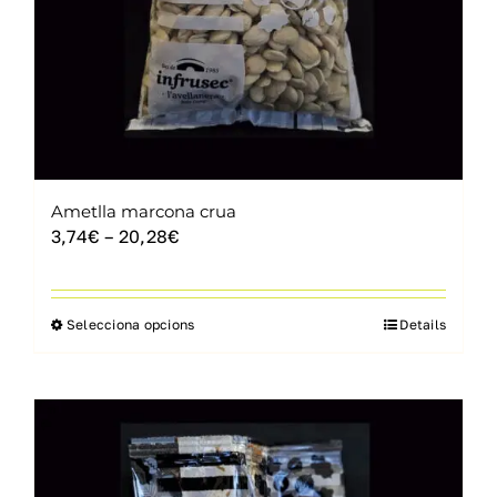
la
pàgina
del
producte
Ametlla marcona crua
Interval
3,74
€
–
20,28
€
de
preus:
3,74€
Selecciona opcions
Details
Aquest
a
producte
20,28€
té
diverses
variants.
Les