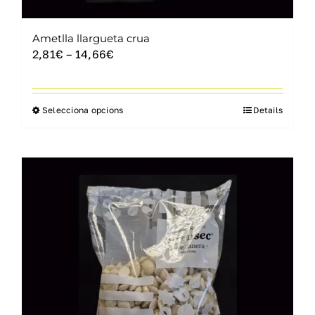
Ametlla llargueta crua
Interval
2,81
€
–
14,66
€
de
preus:
2,81€
Selecciona opcions
Details
Aquest
a
producte
14,66€
té
diverses
variants.
Les
opcions
es
poden
triar
a