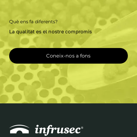
la
pàgina
Què ens fa diferents?
del
La qualitat es el nostre compromis
producte
Coneix-nos a fons