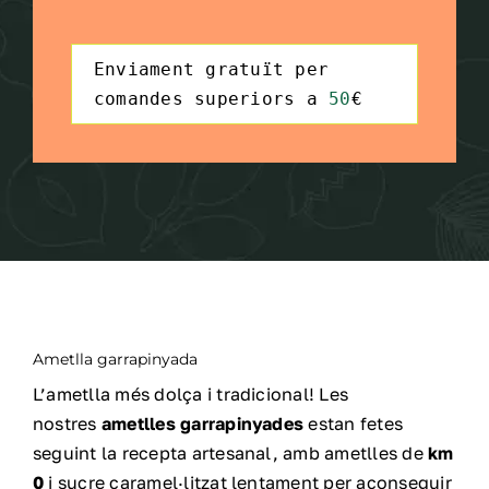
Syntax
Enviament gratuït per 
Highlighter
comandes superiors a 
50
€
Ametlla garrapinyada
L’ametlla més dolça i tradicional! Les
nostres
ametlles garrapinyades
estan fetes
seguint la recepta artesanal, amb ametlles de
km
0
i sucre caramel·litzat lentament per aconseguir