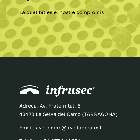
La qualitat es el nostre compromis
Adreça: Av. Fraternitat, 6
43470 La Selva del Camp (TARRAGONA)
Email: avellanera@avellanera.cat