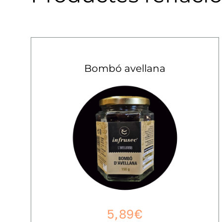
Bombó avellana
5,89
€