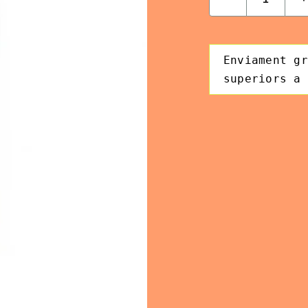
quanti
de
Còctel
Syntax
Enviament gr
xocola
Highlighter
superiors a 