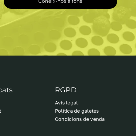
Coneix-nos a fons
cats
RGPD
Avís legal
t
Política de galetes
Condicions de venda