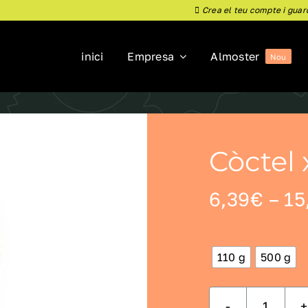
Crea el teu compte i guar
inici
Empresa
Almoster
Nou
Còctel 
6,39
€
–
15
110 g
500 g