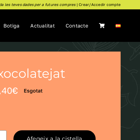
da les teves dades per a futures compres
|
Crear/Accedir compte
Botiga
Actualitat
Contacte
xocolatejat
Interval
,40
€
Esgotat
de

preus:
6,39€
a
Afegeix a la cistella