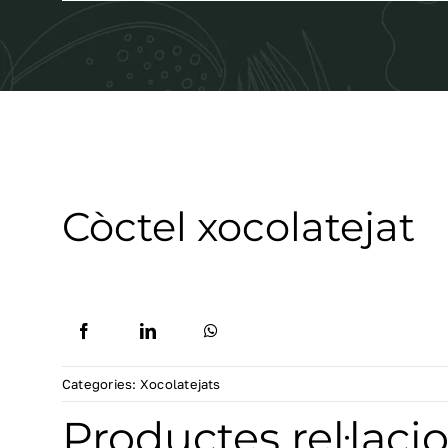
Còctel xocolatejat
Categories:
Xocolatejats
Productes rel·laci