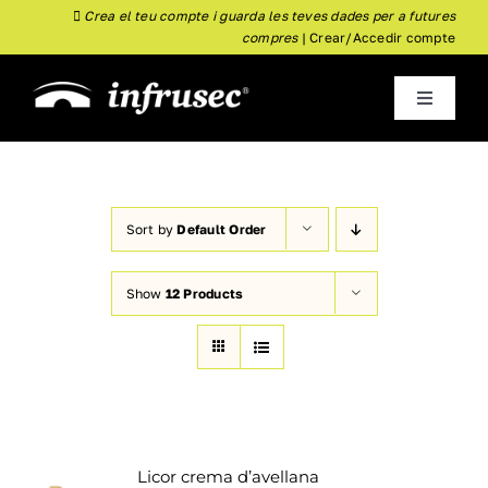
Skip
Crea el teu compte i guarda les teves dades per a futures
compres
|
Crear/Accedir compte
to
content
Toggle
Navigati
inici
Empresa
Sort by
Default Order
Show
12 Products
Almoster
Nou
Botiga
Actualitat
Licor crema d’avellana