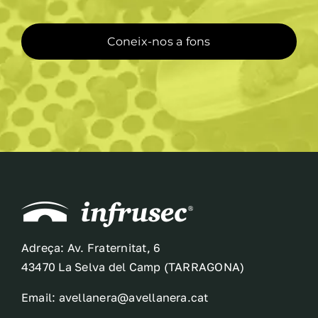
del
producte
Coneix-nos a fons
Adreça: Av. Fraternitat, 6
43470 La Selva del Camp (TARRAGONA)
Email: avellanera@avellanera.cat