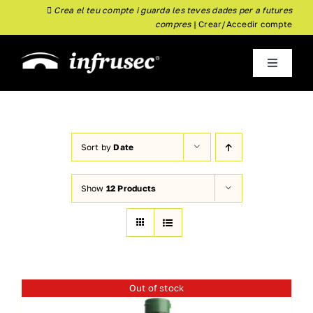
Skip
Crea el teu compte i guarda les teves dades per a futures
compres
|
Crear/Accedir compte
to
content
Toggle
Navigati
inici
Empresa
Sort by
Date
Show
12 Products
Almoster
Nou
Botiga
Actualitat
Out of stock