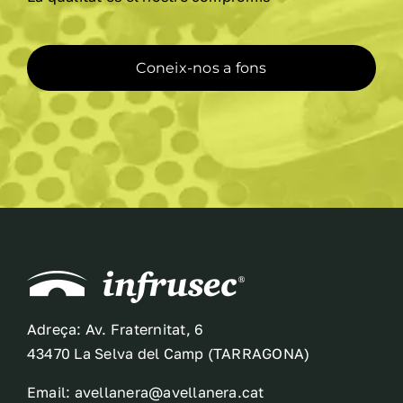
la
pàgina
del
Coneix-nos a fons
producte
Adreça: Av. Fraternitat, 6
43470 La Selva del Camp (TARRAGONA)
Email: avellanera@avellanera.cat