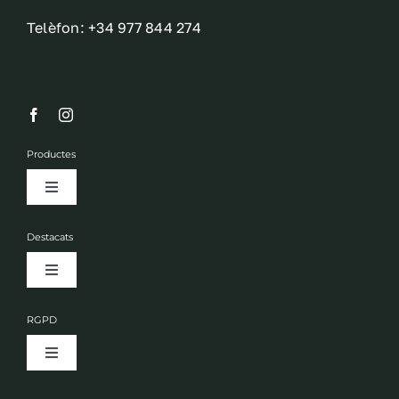
Telèfon: +34 977 844 274
Productes
Toggle
Navigation
Fruits secs
Destacats
Toggle
Olis
Navigation
Empresa
RGPD
Licors
Toggle
Actualitat
Navigation
Avís legal