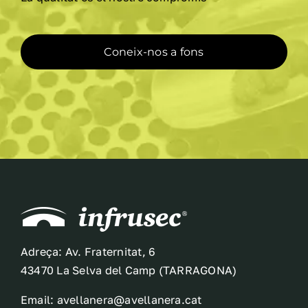
la
pàgina
del
Coneix-nos a fons
producte
Adreça: Av. Fraternitat, 6
43470 La Selva del Camp (TARRAGONA)
Email: avellanera@avellanera.cat