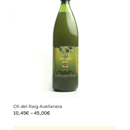
Contacte
Cistella
Oli del Raig Avellanera
Interval
10,45
€
–
45,00
€
de
preus: