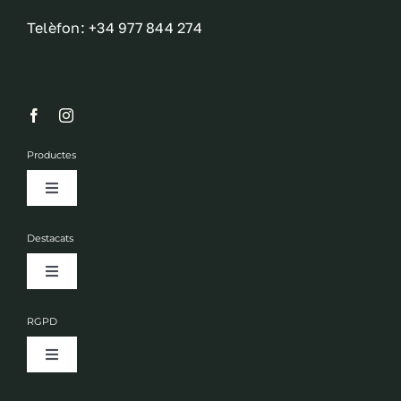
Telèfon: +34 977 844 274
Productes
Toggle
Navigation
Fruits secs
Destacats
Toggle
Olis
Navigation
Empresa
RGPD
Licors
Toggle
Actualitat
Navigation
Avís legal