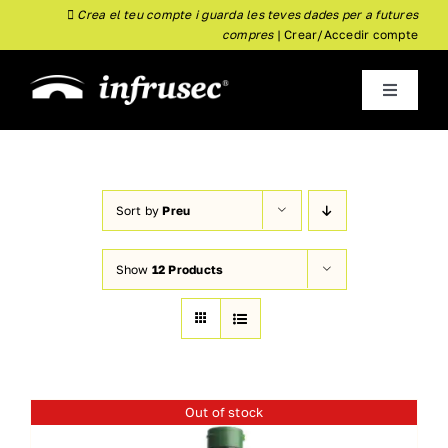
Skip
Crea el teu compte i guarda les teves dades per a futures
compres
|
Crear/Accedir compte
to
content
Toggle
Navigati
inici
Empresa
Sort by
Preu
Show
12 Products
Almoster
Nou
Botiga
Actualitat
Out of stock